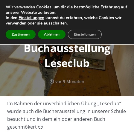
Wir verwenden Cookies, um dir die bestmögliche Erfahrung auf
unserer Website zu bieten.
Home
Leitbild
Geschichte
In den
Einstellungen
kannst du erfahren, welche Cookies wir
verwenden oder sie ausschalten.
Team
Infos
Termine
Zustimmen
Ablehnen
Einstellungen
Buchausstellung
Leseclub
vor 9 Monaten
Im Rahmen der unverbindlichen Übung „Leseclub“
wurde auch die Bücherausstellung in unserer Schule
besucht und in dem ein oder anderen Buch
geschmökert 🙂