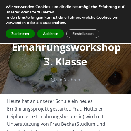
Wir verwenden Cookies, um dir die bestmögliche Erfahrung auf
unserer Website zu bieten.
Home
Leitbild
Geschichte
In den
Einstellungen
kannst du erfahren, welche Cookies wir
verwenden oder sie ausschalten.
Team
Infos
Termine
Zustimmen
Ablehnen
Einstellungen
Ernährungsworkshop
3. Klasse
vor 3 Jahren
Heute hat an unserer Schule ein neues
Ernährungsprojekt gestartet. Frau Hutterer
(Diplomierte Ernährungsberaterin) wird mit
Unterstützung von Frau Becka (Studium und