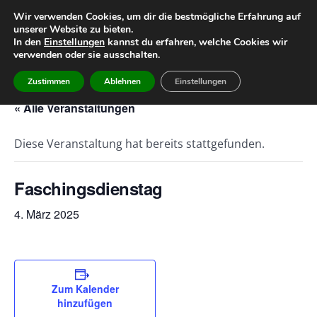
Wir verwenden Cookies, um dir die bestmögliche Erfahrung auf
unserer Website zu bieten.
Home
Leitbild
Geschichte
In den
Einstellungen
kannst du erfahren, welche Cookies wir
verwenden oder sie ausschalten.
Team
Infos
Termine
Zustimmen
Ablehnen
Einstellungen
« Alle Veranstaltungen
Diese Veranstaltung hat bereits stattgefunden.
Faschingsdienstag
4. März 2025
Zum Kalender
hinzufügen