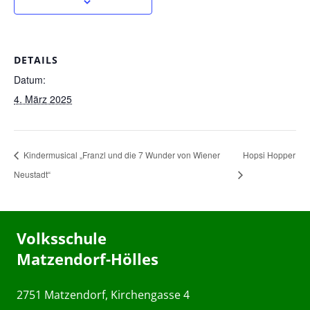
DETAILS
Datum:
4. März 2025
Kindermusical „Franzl und die 7 Wunder von Wiener
Hopsi Hopper
Neustadt“
Volksschule
Matzendorf-Hölles
2751 Matzendorf, Kirchengasse 4