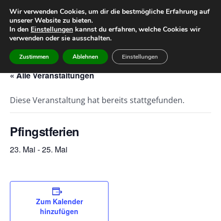
Wir verwenden Cookies, um dir die bestmögliche Erfahrung auf
unserer Website zu bieten.
Home
Leitbild
Geschichte
In den
Einstellungen
kannst du erfahren, welche Cookies wir
verwenden oder sie ausschalten.
Team
Infos
Termine
Zustimmen
Ablehnen
Einstellungen
« Alle Veranstaltungen
Diese Veranstaltung hat bereits stattgefunden.
Pfingstferien
23. Mai
-
25. Mai
Zum Kalender
hinzufügen