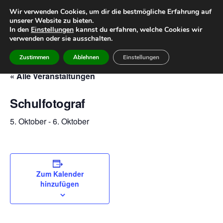
Wir verwenden Cookies, um dir die bestmögliche Erfahrung auf
unserer Website zu bieten.
Home
Leitbild
Geschichte
In den
Einstellungen
kannst du erfahren, welche Cookies wir
verwenden oder sie ausschalten.
Team
Infos
Termine
Zustimmen
Ablehnen
Einstellungen
« Alle Veranstaltungen
Schulfotograf
5. Oktober
-
6. Oktober
Zum Kalender
hinzufügen