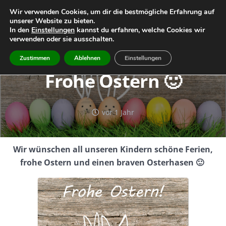
Wir verwenden Cookies, um dir die bestmögliche Erfahrung auf
unserer Website zu bieten.
Home
Leitbild
Geschichte
In den
Einstellungen
kannst du erfahren, welche Cookies wir
verwenden oder sie ausschalten.
Team
Infos
Termine
Zustimmen
Ablehnen
Einstellungen
Frohe Ostern 🙂
vor 1 Jahr
Wir wünschen all unseren Kindern schöne Ferien,
frohe Ostern und einen braven Osterhasen 🙂