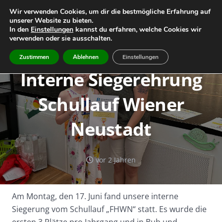
Wir verwenden Cookies, um dir die bestmögliche Erfahrung auf
unserer Website zu bieten.
Home
Leitbild
Geschichte
In den
Einstellungen
kannst du erfahren, welche Cookies wir
verwenden oder sie ausschalten.
Team
Infos
Termine
Zustimmen
Ablehnen
Einstellungen
Interne Siegerehrung
Schullauf Wiener
Neustadt
vor 2 Jahren
Am Montag, den 17. Juni fand unsere interne
Siegerung vom Schullauf „FHWN“ statt. Es wurde die
ersten 3 Plätze pro Jahrgang und in Bub und