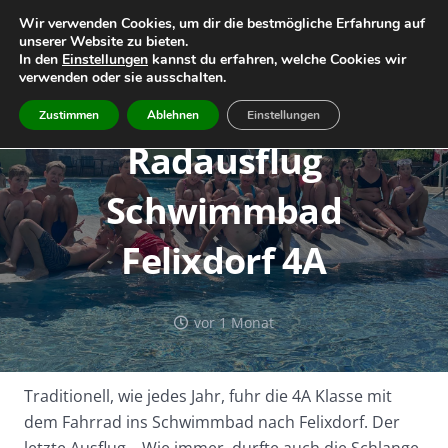
Wir verwenden Cookies, um dir die bestmögliche Erfahrung auf
unserer Website zu bieten.
Home
Leitbild
Geschichte
In den
Einstellungen
kannst du erfahren, welche Cookies wir
verwenden oder sie ausschalten.
Team
Infos
Termine
Zustimmen
Ablehnen
Einstellungen
Radausflug
Schwimmbad
Felixdorf 4A
vor 1 Monat
Traditionell, wie jedes Jahr, fuhr die 4A Klasse mit
dem Fahrrad ins Schwimmbad nach Felixdorf. Der
letzte Ausflug… Wie immer, durfte auch die Schlange