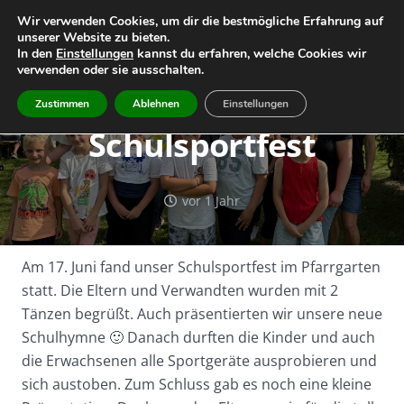
Wir verwenden Cookies, um dir die bestmögliche Erfahrung auf
unserer Website zu bieten.
Home
Leitbild
Geschichte
In den
Einstellungen
kannst du erfahren, welche Cookies wir
verwenden oder sie ausschalten.
Team
Infos
Termine
Zustimmen
Ablehnen
Einstellungen
Schulsportfest
vor 1 Jahr
Am 17. Juni fand unser Schulsportfest im Pfarrgarten
statt. Die Eltern und Verwandten wurden mit 2
Tänzen begrüßt. Auch präsentierten wir unsere neue
Schulhymne 🙂 Danach durften die Kinder und auch
die Erwachsenen alle Sportgeräte ausprobieren und
sich austoben. Zum Schluss gab es noch eine kleine