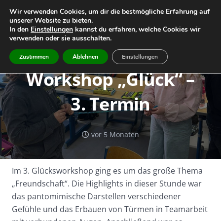
Wir verwenden Cookies, um dir die bestmögliche Erfahrung auf
unserer Website zu bieten.
Home
Leitbild
Geschichte
In den
Einstellungen
kannst du erfahren, welche Cookies wir
verwenden oder sie ausschalten.
Team
Infos
Termine
Zustimmen
Ablehnen
Einstellungen
Workshop „Glück“ –
3. Termin
vor 5 Monaten
Im 3. Glücksworkshop ging es um das große Thema
„Freundschaft“. Die Highlights in dieser Stunde war
das pantomimische Darstellen verschiedener
Gefühle und das Erbauen von Türmen in Teamarbeit